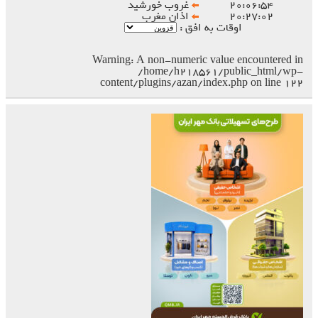
۲۰:۰۶:۵۴
غروب خورشید
۲۰:۲۷:۰۲
اذان مغرب
اوقات به افق :
Warning
: A non-numeric value encountered in
/home/h218561/public_html/wp-
content/plugins/azan/index.php
on line
۱۲۲