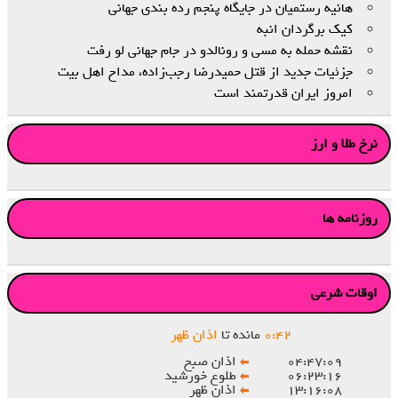
هانیه رستمیان در جایگاه پنجم رده‌ بندی جهانی
کیک برگردان انبه
نقشه حمله به مسی و رونالدو در جام جهانی لو رفت
جزئیات جدید از قتل حمیدرضا رجب‌زاده، مداح اهل‌ بیت
امروز ایران قدرتمند است
نرخ طلا و ارز
روزنامه ها
اوقات شرعی
۴۲
:
۰
مانده تا
اذان ظهر
۰۴:۴۷:۰۹
اذان صبح
۰۶:۲۳:۱۶
طلوع خورشید
۱۳:۱۶:۰۸
اذان ظهر