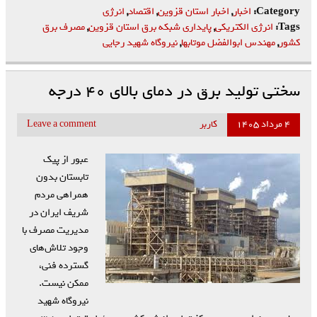
Category:
اخبار
,
اخبار استان قزوین
,
اقتصاد
,
انرژی
Tags:
انرژی الکتریکی
,
پایداری شبکه برق استان قزوین
,
مصرف برق
کشور
,
مهندس ابوالفضل موتابها
,
نیروگاه شهید رجایی
سختی تولید برق در دمای بالای ۴۰ درجه
۴ مرداد ۱۴۰۵
کاربر
Leave a comment
عبور از پیک
تابستان بدون
همراهی مردم
شریف ایران در
مدیریت مصرف با
وجود تلاش‌های
گسترده فنی،
ممکن نیست.
نیروگاه شهید