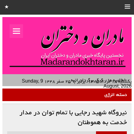
مادران و
دختران
نخستین هفته نامه کشوری – خانوادگی استان قزوین
اطلاعیه ها :
کیک برگردان انبه
یکشنبه ۱۸ مرداد ۱۴۰۵
برابر با
۲۵ صفر ۱۴۴۸
Sunday, 9
August, 2026
دسته:
انرژی
نیروگاه شهید رجایی با تمام توان در مدار
خدمت به هموطنان