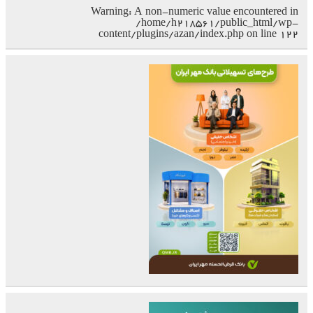
Warning
: A non-numeric value encountered in
/home/h218561/public_html/wp-
content/plugins/azan/index.php
on line
۱۲۲