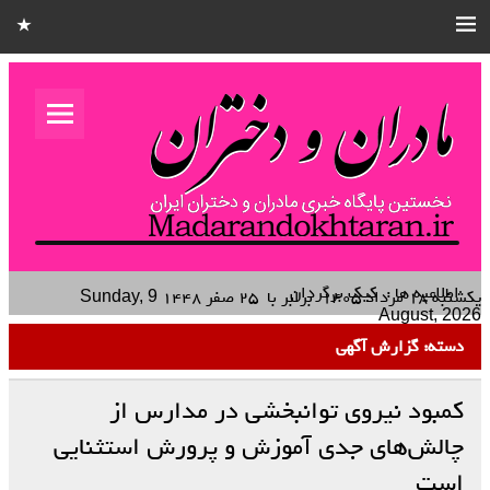
مادران و
دختران
نخستین هفته نامه کشوری – خانوادگی استان قزوین
اطلاعیه ها :
کیک برگردان انبه
یکشنبه ۱۸ مرداد ۱۴۰۵
برابر با
۲۵ صفر ۱۴۴۸
Sunday, 9
August, 2026
دسته:
گزارش آگهی
کمبود نیروی توانبخشی در مدارس از
چالش‌های جدی آموزش و پرورش استثنایی
است