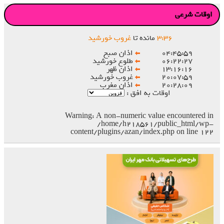
اوقات شرعی
۳۶
:
۳
مانده تا
غروب خورشید
۰۴:۴۵:۵۹
اذان صبح
۰۶:۲۲:۲۷
طلوع خورشید
۱۳:۱۶:۱۶
اذان ظهر
۲۰:۰۷:۵۹
غروب خورشید
۲۰:۲۸:۰۹
اذان مغرب
اوقات به افق :
Warning
: A non-numeric value encountered in
/home/h218561/public_html/wp-
content/plugins/azan/index.php
on line
۱۲۲