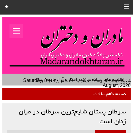
مادران و
دختران
نخستین هفته نامه کشوری – خانوادگی استان قزوین
اطلاعیه ها :
رسانه سازنده افکار و آراء جامعه است
شنبه ۱۷ مرداد ۱۴۰۵
برابر با
۲۴ صفر ۱۴۴۸
Saturday, 8
August, 2026
دسته:
نظام سلامت
سرطان پستان شایع‌ترین سرطان در میان
زنان است