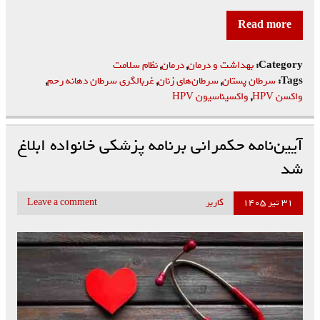
Read more
Category:
بهداشت و درمان
,
درمان
,
نظام سلامت
Tags:
سرطان پستان
,
سرطان‌های زنان
,
غربالگری سرطان دهانه رحم
,
واکسن HPV
,
واکسیناسیون HPV
آیین‌نامه حکمرانی برنامه پزشکی خانواده ابلاغ
شد
۳۱ تیر ۱۴۰۵
کاربر
Leave a comment