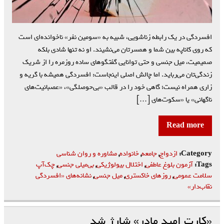
افسردگی در یک رابطه زناشویی، شبیه به «سومین نفر» ناخوانده‌ای است
که روی کاناپه بین شما و همسرتان می‌نشیند. او نه تنها شادی بلکه
صمیمیت، میل جنسی و حتی توانایی گفتگوهای ساده روزمره را از شریک
زندگی‌تان می‌رباید. اما چالش اصلی اینجاست: افسردگی همیشه با گریه و
زاری همراه نیست؛ گاهی خود را در قالب «بی‌حوصلگی»، «عصبانیت‌های
ناگهانی» یا «سکوت‌های […]
Read more
Category:
ازدواج
,
جامعه
,
خانواده
,
مشاوره و روان شناسی
Tags:
آزمون بلوغ عاطفی
,
اختلال بیولوژیکی
,
بی‌میلی جنسی
,
چک‌آپ
سلامت عمومی
,
روزهای خاکستری
,
میل جنسی
,
نشانه‌های «افسردگی
نقاب‌دار»
«کارت امید مادر» شارژ شد