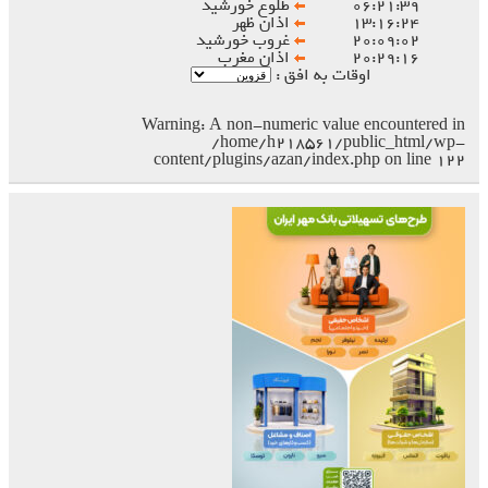
۰۶:۲۱:۳۹
طلوع خورشید
۱۳:۱۶:۲۴
اذان ظهر
۲۰:۰۹:۰۲
غروب خورشید
۲۰:۲۹:۱۶
اذان مغرب
اوقات به افق :
Warning
: A non-numeric value encountered in
/home/h218561/public_html/wp-
content/plugins/azan/index.php
on line
۱۲۲