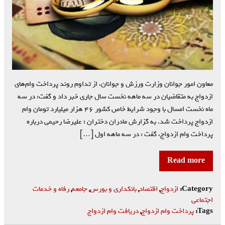
معاون امور جوانان وزارت ورزش و جوانان، از تداوم روند پرداخت وام‌های
ازدواج به متقاضیان در سه ماهه نخست سال جاری خبر داد و گفت: در سه
ماه نخست امسال با وجود شرایط خاص کشور ۴۶ هزار میلیارد تومان وام
ازدواج پرداخت‌ شد. به گزارش مادران دختران ؛ علیرضا رحیمی درباره
پرداخت وام ازدواج، گفت : در سه ماهه اول […]
Read more
Category:
ازدواج
,
اقتصاد
,
بانکداری و بورس
,
جامعه
,
رفاه و خدمات
اجتماعی
Tags:
پرداخت وام ازدواج
,
دریافت وام ازدواج