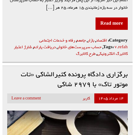
اعلام این خبر افزود: از این پس فرآیند واریز اعتبار به حساب سرپرستان
خانوار در سه بازه زمانبندی ۱۵ هرماه، ۲۵ هر […]
Read more
Category:
اقتصاد
,
بازار
,
جامعه
,
رفاه و خدمات اجتماعی
v.refah
Tags:
,
حساب سرپرست‌های خانوار
,
دریافت یارانه
,
شارژ اعتبار
کالابرگ الکترونیکی
,
طرح کالابرگ
برگزاری دادگاه پرونده کثیرالشاکی «تات
موتور تاک» با ۲۹۷۹ شاکی
۱۴ مرداد ۱۴۰۵
کاربر
Leave a comment