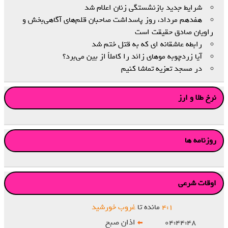
شرایط جدید بازنشستگی زنان اعلام شد
هفدهم مرداد، روز پاسداشت صاحبان قلم‌های آگاهی‌بخش و
راویان صادق حقیقت است
رابطه عاشقانه ای که به قتل ختم شد
آیا زردچوبه موهای زائد را کاملاً از بین می‌برد؟
در مسجد تعزیه تماشا کنیم
نرخ طلا و ارز
روزنامه ها
اوقات شرعی
۱
:
۴
مانده تا
غروب خورشید
۰۴:۴۴:۴۸
اذان صبح