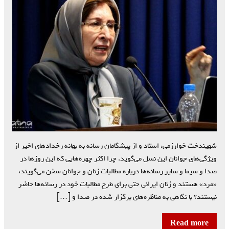
شهيندخت خوارزمي، استاد و از پيشگامان رسانه به بهانه رخدادهاي اخير از
ويژگي‌هاي جوانان اين نسل مي‌گويد. چرا اكثر چهره‌هايي كه اين روزها در
صدا و سيما و ساير رسانه‌ها درباره مطالبات زنان و جوانان سخن مي‌گويند،
«مرد» هستند و زنان ايراني حتي براي طرح مطالبات خود در رسانه‌ها حاضر
نيستند؟ با نگاهي به مناظره‌هاي برگزار شده در صدا و […]
Read more