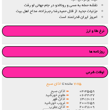
نقشه حمله به مسی و رونالدو در جام جهانی لو رفت
جزئیات جدید از قتل حمیدرضا رجب‌زاده، مداح اهل‌ بیت
امروز ایران قدرتمند است
نرخ طلا و ارز
روزنامه ها
اوقات شرعی
۷۵
:
۷
مانده تا
اذان صبح
۰۴:۴۵:۵۹
اذان صبح
۰۶:۲۲:۲۷
طلوع خورشید
۱۳:۱۶:۱۶
اذان ظهر
۲۰:۰۷:۵۹
غروب خورشید
۲۰:۲۸:۰۹
اذان مغرب