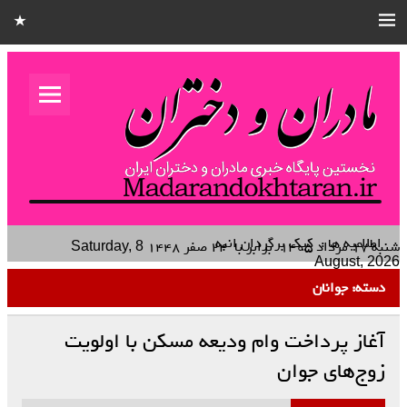
مادران و
دختران
نخستین هفته نامه کشوری – خانوادگی استان قزوین
اطلاعیه ها :
کیک برگردان انبه
شنبه ۱۷ مرداد ۱۴۰۵
برابر با
۲۴ صفر ۱۴۴۸
Saturday, 8
August, 2026
دسته:
جوانان
آغاز پرداخت وام ودیعه مسکن با اولویت
زوج‌های جوان