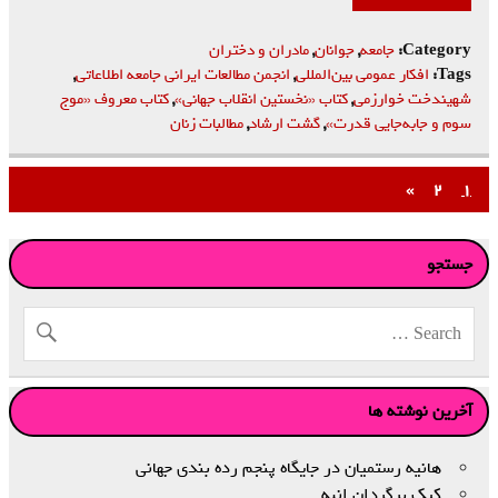
Category:
جامعه
,
جوانان
,
مادران و دختران
Tags:
افكار عمومي بين‌المللي
,
انجمن مطالعات ايراني جامعه اطلاعاتي
,
شهيندخت خوارزمي
,
كتاب «نخستين انقلاب جهاني»
,
كتاب معروف «موج
سوم و جابه‌جايي قدرت»
,
گشت ارشاد
,
مطالبات زنان
»
۲
۱
جستجو
آخرین نوشته ها
هانیه رستمیان در جایگاه پنجم رده‌ بندی جهانی
کیک برگردان انبه