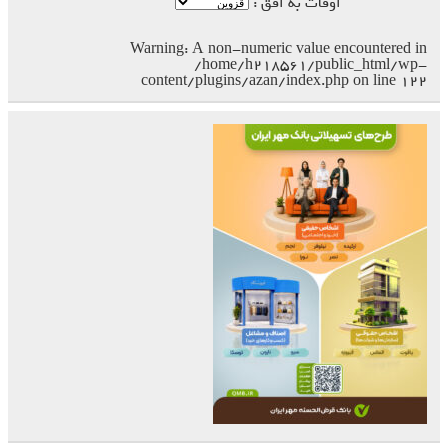
اوقات به افق :
Warning
: A non-numeric value encountered in
/home/h218561/public_html/wp-
content/plugins/azan/index.php
on line
۱۲۲