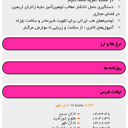
در مسجد تعزیه تماشا کنیم
دستگیری عامل انتشار مطالب توهین‌آمیز علیه زائران اربعین
در فضای مجازی
توصیه‌های طب ایرانی برای تقویت شیرمادر و سلامت نوزاد
آمپول‌های لاغری ؛ از سلامت و زیبایی تا عوارض مرگبار
نرخ طلا و ارز
روزنامه ها
اوقات شرعی
۳۷
:
۶
مانده تا
اذان ظهر
۰۴:۴۴:۴۸
اذان صبح
۰۶:۲۱:۳۹
طلوع خورشید
۱۳:۱۶:۲۴
اذان ظهر
۲۰:۰۹:۰۲
غروب خورشید