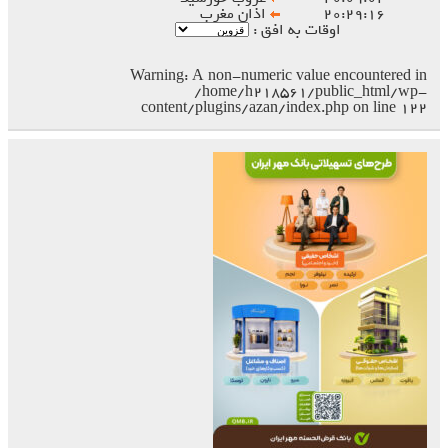
۲۰:۲۹:۱۶
اذان مغرب
اوقات به افق :
Warning
: A non-numeric value encountered in
/home/h218561/public_html/wp-
content/plugins/azan/index.php
on line
۱۲۲