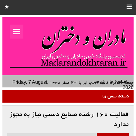
مادران و
دختران
نخستین هفته نامه کشوری – خانوادگی استان قزوین
اطلاعیه ها :
در مسجد تعزیه تما
جمعه ۱۶ مرداد ۱۴۰۵
برابر با
۲۳ صفر ۱۴۴۸
Friday, 7 August,
2026
دسته:
سمن ها
فعالیت ۱۶۰ رشته صنایع دستی نیاز به مجوز
ندارد