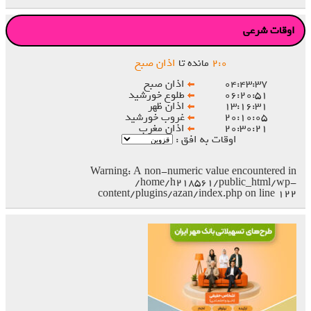
اوقات شرعی
۰
:
۲
مانده تا
اذان صبح
۰۴:۴۳:۳۷
اذان صبح
۰۶:۲۰:۵۱
طلوع خورشید
۱۳:۱۶:۳۱
اذان ظهر
۲۰:۱۰:۰۵
غروب خورشید
۲۰:۳۰:۲۱
اذان مغرب
اوقات به افق :
Warning
: A non-numeric value encountered in
/home/h218561/public_html/wp-
content/plugins/azan/index.php
on line
۱۲۲