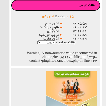
اوقات شرعی
۱۵
:
۰
مانده تا
اذان ظهر
۰۴:۴۵:۵۹
اذان صبح
۰۶:۲۲:۲۷
طلوع خورشید
۱۳:۱۶:۱۶
اذان ظهر
۲۰:۰۷:۵۹
غروب خورشید
۲۰:۲۸:۰۹
اذان مغرب
اوقات به افق :
Warning
: A non-numeric value encountered in
/home/h218561/public_html/wp-
content/plugins/azan/index.php
on line
۱۲۲