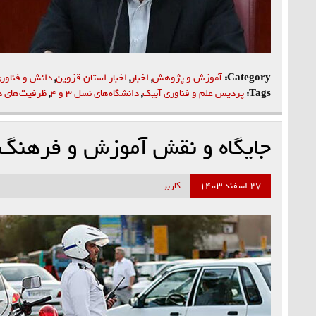
Category:
آموزش و پژوهش
,
اخبار
,
اخبار استان قزوین
,
دانش و فناور
Tags:
پردیس علم و فناوری آبیک
,
دانشگاه‌های نسل ۳ و ۴
,
ظرفیت‌های د
جایگاه و نقش آموزش و فرهنگ 
۲۷ اسفند ۱۴۰۳
کاربر