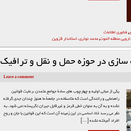
ی
,
فناوری اطلاعات
ارویی منطقه الموت
,
محمد نوذری، استاندار قزوین
سازی در حوزه حمل و نقل و ترافیک
Leave a comment
يكي از مباني اوليه و چهارچوب هاي سادة جوامع متمدن ،رعایت قوانين
راهنمايي و رانندگي است كه متاسفانه در جامعة ما هنوز چندان جدي گرفته
نشده و به آن به عنوان خطي قرمز و غيرقابل جبران نگريسته نمي شود. به
نظر مي رسد خلاء اساسي در اين زمينه آن است كه اين قوانين با جان و روح
افراد آميخته نشده […]