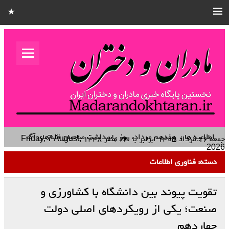
مادران و
دختران
نخستین هفته نامه کشوری – خانوادگی استان قزوین
اطلاعیه ها :
هفدهم مرداد، روز پاسداشت صاحبان قلم‌های
آگاهی‌بخش و راویان صادق حقیقت است
جمعه ۱۶ مرداد ۱۴۰۵
برابر با
۲۳ صفر ۱۴۴۸
Friday, 7 August,
2026
دسته:
فناوری اطلاعات
تقویت پیوند بین دانشگاه با کشاورزی و
صنعت؛ یکی از رویکرد‌های اصلی دولت
چهاردهم