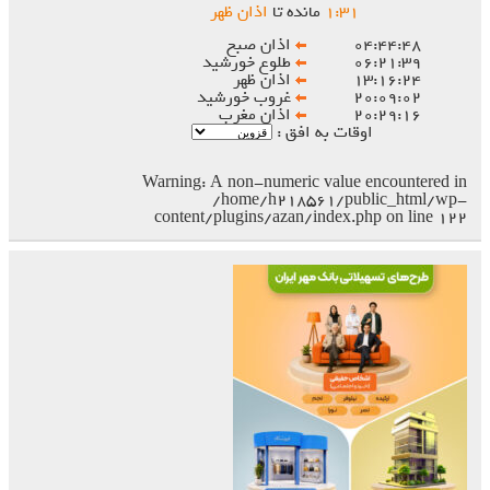
۳۱
:
۱
مانده تا
اذان ظهر
۰۴:۴۴:۴۸
اذان صبح
۰۶:۲۱:۳۹
طلوع خورشید
۱۳:۱۶:۲۴
اذان ظهر
۲۰:۰۹:۰۲
غروب خورشید
۲۰:۲۹:۱۶
اذان مغرب
اوقات به افق :
Warning
: A non-numeric value encountered in
/home/h218561/public_html/wp-
content/plugins/azan/index.php
on line
۱۲۲