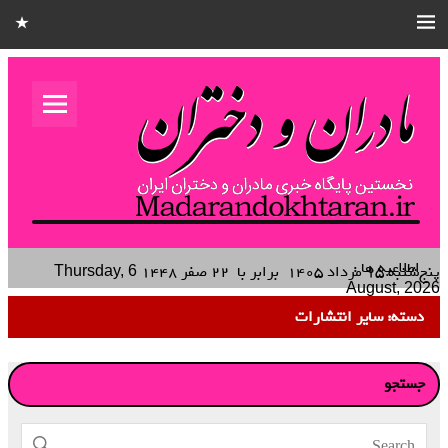
مادران و
دختران
نخستین هفته نامه کشوری – خانوادگی استان قزوین
اطلاعیه ها :
آمپول‌ها
پنج‌شنبه ۱۵ مرداد ۱۴۰۵
برابر با
۲۲ صفر ۱۴۴۸
Thursday, 6
August, 2026
دسته:
سایر انتشارات
جستجو