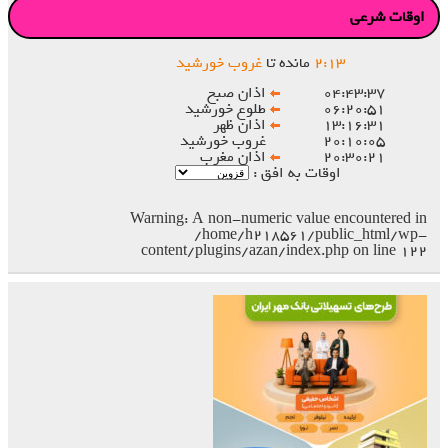
اوقات شرعی
۱۳
:
۲
مانده تا
غروب خورشید
۰۴:۴۳:۳۷
اذان صبح
۰۶:۲۰:۵۱
طلوع خورشید
۱۳:۱۶:۳۱
اذان ظهر
۲۰:۱۰:۰۵
غروب خورشید
۲۰:۳۰:۲۱
اذان مغرب
اوقات به افق :
Warning
: A non-numeric value encountered in
/home/h218561/public_html/wp-
content/plugins/azan/index.php
on line
۱۲۲