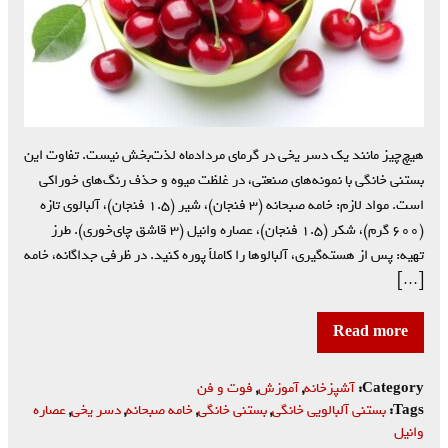
هیچ‌چیز مانند یک دسر یخی در گرمای مردادماه لذت‌بخش نیست. تفاوت این
بستنی خانگی با نمونه‌های صنعتی، در غلظت میوه و حذف رنگ‌های خوراکی
است. مواد لازم: خامه صبحانه (۳ فنجان)، شیر (۱.۵ فنجان)، آلبالوی تازه
(۶۰۰ گرم)، شکر (۱.۵ فنجان)، عصاره وانیل (۳ قاشق چای‌خوری). طرز
تهیه: پس از هسته‌گیری، آلبالوها را کاملاً پوره کنید. در ظرفی جداگانه، خامه
[…]
Read more
Category:
آشپزخانه
,
آموزش
,
فوت و فن
Tags:
بستنی آلبالویی خانگی
,
بستنی خانگی
,
خامه صبحانه
,
دسر یخی
,
عصاره
وانیل