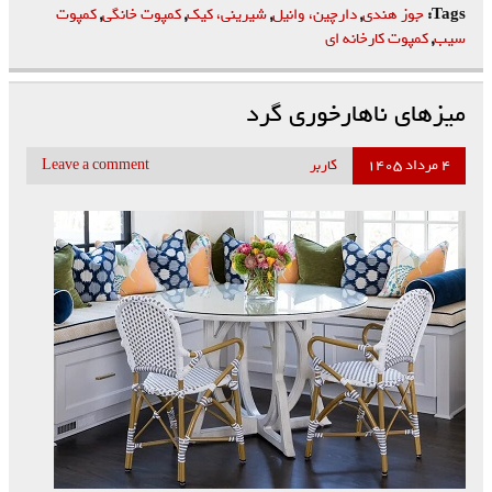
Tags:
جوز هندی
,
دارچین، وانیل
,
شیرینی، کیک
,
کمپوت خانگی
,
کمپوت
سیب
,
کمپوت کارخانه ای
میزهای ناهارخوری گرد
۴ مرداد ۱۴۰۵
کاربر
Leave a comment