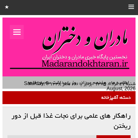
مادران و
دختران
نخستین هفته نامه کشوری – خانوادگی استان قزوین
اطلاعیه ها :
هفدهم مرداد، روز پاسداشت صاحبان قلم‌های
آگاهی‌بخش و راویان صادق حقیقت است
شنبه ۱۷ مرداد ۱۴۰۵
برابر با
۲۴ صفر ۱۴۴۸
Saturday, 8
August, 2026
دسته:
آشپزخانه
راهکار های علمی برای نجات غذا قبل از دور
ریختن