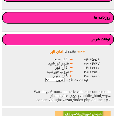
روزنامه ها
اوقات شرعی
۴۴
:
۰
مانده تا
اذان ظهر
۰۴:۴۵:۵۹
اذان صبح
۰۶:۲۲:۲۷
طلوع خورشید
۱۳:۱۶:۱۶
اذان ظهر
۲۰:۰۷:۵۹
غروب خورشید
۲۰:۲۸:۰۹
اذان مغرب
اوقات به افق :
Warning
: A non-numeric value encountered in
/home/h218561/public_html/wp-
content/plugins/azan/index.php
on line
۱۲۲