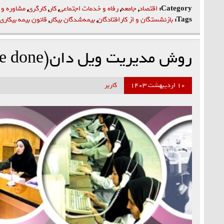
Category:
اقتصاد
,
جامعه
,
رفاه و خدمات اجتماعی
,
کار
,
کارگری
,
مشاوره و
Tags:
بازنشستگان و از کارافتادگان
,
بیمه‌شدگان بیکار
,
قانون بیمه بیکاری
روش مدیریت ویل دان(Whale done)
۱۰ اردیبهشت ۱۴۰۳
کاربر