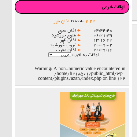
اوقات شرعی
۲۴
:
۴
مانده تا
اذان ظهر
۰۴:۴۴:۴۸
اذان صبح
۰۶:۲۱:۳۹
طلوع خورشید
۱۳:۱۶:۲۴
اذان ظهر
۲۰:۰۹:۰۲
غروب خورشید
۲۰:۲۹:۱۶
اذان مغرب
اوقات به افق :
Warning
: A non-numeric value encountered in
/home/h218561/public_html/wp-
content/plugins/azan/index.php
on line
۱۲۲