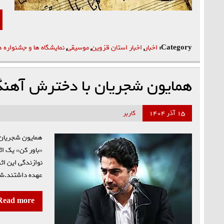
Category:
اخبار
,
اخبار استان قزوین
,
موسیقی
,
نمایشگاه ها و جشنواره ه
همایون شجریان با دخترش آهنگ
۱۵ آذر ۱۴۰۴
کاربر
همایون شجریان ب
«باور کن» یک اث
نوازندگی‌ این ا
عهده داشتند.شج
Read more