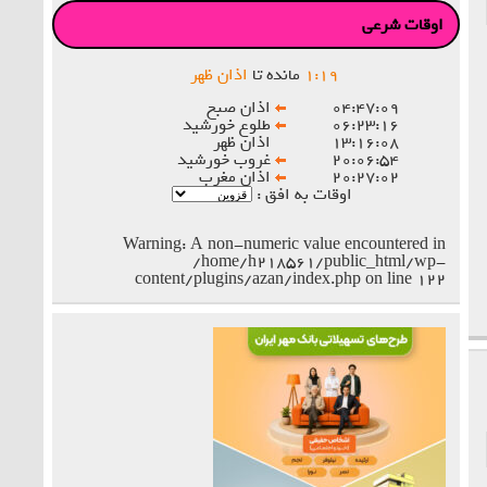
اوقات شرعی
۱۹
:
۱
مانده تا
اذان ظهر
۰۴:۴۷:۰۹
اذان صبح
۰۶:۲۳:۱۶
طلوع خورشید
۱۳:۱۶:۰۸
اذان ظهر
۲۰:۰۶:۵۴
غروب خورشید
۲۰:۲۷:۰۲
اذان مغرب
اوقات به افق :
Warning
: A non-numeric value encountered in
/home/h218561/public_html/wp-
content/plugins/azan/index.php
on line
۱۲۲