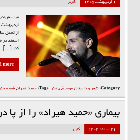
۱ اردیبهشت ۱۴۰۵
کاربر
مراسم یادب
اسفند در قط
کنار […]
d more
Category:
شعر و داستان
,
موسیقی
,
هنر
Tags:
حمید هیراد
,
قطعه هنر
بیماری «حمید هیراد» را از پا در
۲۱ اسفند ۱۴۰۴
کاربر