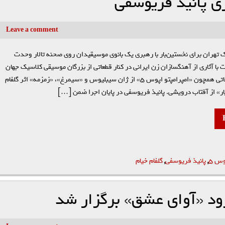
ی پانیذ فریوسفی
Leave a comment
تهران برای نخستین‌بار با رهبری یک بانوی موسیقیدان روی صحنه تالار وحدت
با آثاری از آهنگسازان زن ایرانی در کنار قطعاتی از بزرگان موسیقی کلاسیک جهان
برگزار شد . قطعاتی همچون «امپرامپتو اپوس ۵» از ژان سیبلیوس و «سیمرغ»، «زمزمه» اثر گلفام
ار» از آفتاب درویشی. پانیذ فریوسفی در پایان اجرا ضمن […]
وس ۵
,
پانیذ فریوسفی
,
گلفام خیام
د «آوای عشق» برگزار شد