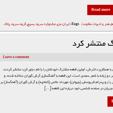
Read more
ا
,
هنر و ادبیات مقاومت
Tags:
ایران من
,
جشنواره سرود بسیج
,
گروه سرود پلاک
 منتشر کرد
Leave a comment
ا همکاری دخترش، اولین قطعه مشترک خودشان را با نام «باور کن» منتشر کردند.
ر دو زبانه با شعر سعدی است، این قطعه با آهنگسازی آرش گوران ساخته شده، و
ثر را رو پدرام فریوسفی (ویولن)، مهرداد عالمی (کمانچه) و آرش گوران (آهنگساز) بر
ریان در صفحه شخصی خود درباره این قطعه […]