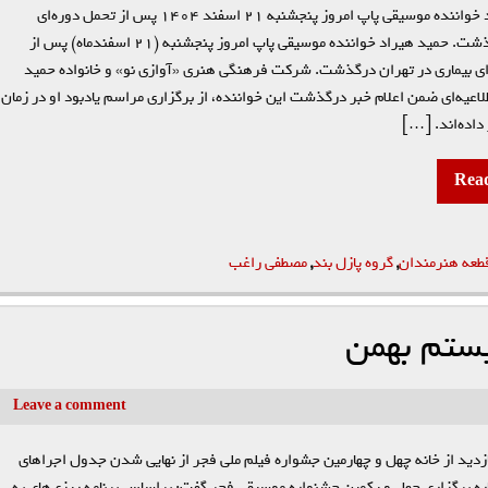
حمید هیراد خواننده موسیقی پاپ امروز پنجشنبه ۲۱ اسفند ۱۴۰۴ پس از تحمل دوره‌ای
بیماری درگذشت. حمید هیراد خواننده موسیقی پاپ امروز پنجشنبه (۲۱ اسفندماه) پس از
ای بیماری در تهران درگذشت. شرکت فرهنگی هنری «آوازی نو» و خانواده حمید
لاعیه‌ای ضمن اعلام خبر درگذشت این خواننده، از برگزاری مراسم یادبود او در زمان
داده‌اند. […]
Rea
طعه هنرمندان
,
گروه پازل بند
,
مصطفی راغب
یستم بهمن
Leave a comment
دید از خانه چهل و چهارمین جشواره فیلم ملی فجر از نهایی شدن جدول اجرا‌های
ره برگزاری چهل و یکمین جشنواره موسیقی فجر گفت: براساس برنامه ریزی‌های به