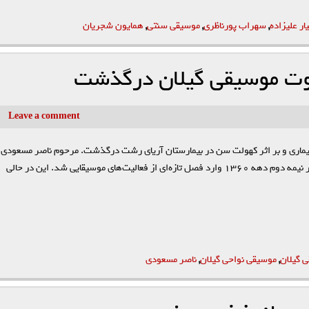
ر علیزاده
,
سهراب پورناظری
,
موسیقی سنتی
,
همایون شجریان
وت موسیقی گیلان درگذشت
Leave a comment
یماری و بر اثر کهولت سن در بیمارستان آریای رشت درگذشت. مرحوم ناصر مسعودی
پس از پیروزی انقلاب اسلامی با خواندن تیتراژ سریال «کوچک جنگلی» در نیمه دوم دهه ۱۳۶۰ وارد فصل تازه‌ای از فعالیت‌های موسیقایی شد. این در حالی
 گیلان
,
موسیقی نواحی گیلان
,
ناصر مسعودی