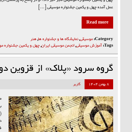
عمل آمده چهل و یکمین جشنواره موسیقی […]
Read more
Category:
موسیقی
,
نمایشگاه ها و جشنواره ها
,
هنر
Tags:
آموزش موسیقی
,
انجمن موسیقی ایران
,
چهل و یکمین جشنواره م
گروه سرود «پلاک» از قزوین د
۸ بهمن ۱۴۰۴
کاربر
م
ب
(
د
ف