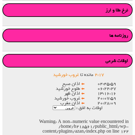
نرخ طلا و ارز
روزنامه ها
اوقات شرعی
۱۷
:
۲
مانده تا
غروب خورشید
۰۴:۴۵:۵۹
اذان صبح
۰۶:۲۲:۲۷
طلوع خورشید
۱۳:۱۶:۱۶
اذان ظهر
۲۰:۰۷:۵۹
غروب خورشید
۲۰:۲۸:۰۹
اذان مغرب
اوقات به افق :
Warning
: A non-numeric value encountered in
/home/h218561/public_html/wp-
content/plugins/azan/index.php
on line
۱۲۲