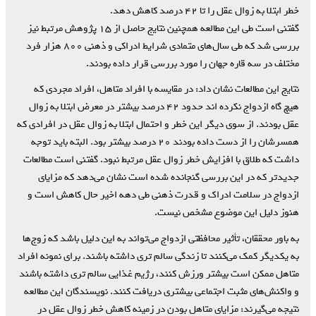
خطر ابتلا به زوال عقل را تا ۴۲ درصد کاهش دهد.
گفتنی است طی این مطالعه همچنین نتایج حاصل از ۱۵ پژوهش مرتبط نیز
بررسی شد که طی سال‌های متمادی شرایط ادراکی و ذهنی ۸۰۰ هزار فرد
مختلف در سه قاره جهان را مورد بررسی قرار داده بودند.
نتایج این مطالعات نشان داد: در مقایسه با افراد متاهل، افراد مجردی که
هیچ گاه ازدواج نکرده اند حدود ۴۲ درصد بیشتر در معرض ابتلا به زوال
عقل بودند. از سوی دیگر این خطر و احتمال ابتلا به زوال عقل در افرادی که
همسرشان را از دست داده بودند ۲۰ درصد بیشتر بود. البته باید توجه
داشت که طلاق با افزایش خطر زوال عقل مرتبط نبود. گفتنی است مطالعات
جدیدتر که در این بررسی گنجانده شده است نشان می‌دهد که مزایای
ازدواج در سلامت ادراک و قدرت ذهنی طی دهه اخیر حال کاهش است و
هنوز دلیل این موضوع مشخص نیست.
به باور محققان، تأثیر محافظتی ازدواج می‌تواند به این دلیل باشد که زوج‌ها
به یکدیگر کمک می‌کنند تا زندگی سالم تری داشته باشند. برای نمونه افراد
متاهل ممکن است بیشتر ورزش کنند، رژیم غذایی سالم تری داشته باشند
و واکنش‌های مثبت اجتماعی بیشتری دریافت کنند. نویسندگان این مطالعه
نتیجه می‌گیرند: مزایای متاهل بودن در زمینه کاهش خطر زوال عقل در