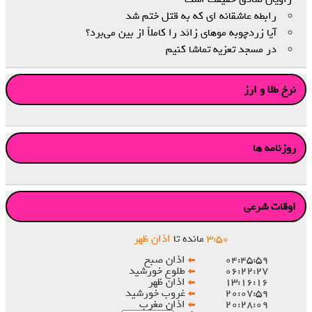
رابطه عاشقانه ای که به قتل ختم شد
آیا زردچوبه موهای زائد را کاملاً از بین می‌برد؟
در مسجد تعزیه تماشا کنیم
نرخ طلا و ارز
روزنامه ها
اوقات شرعی
۵۰
:
۳
مانده تا
اذان ظهر
۰۴:۴۵:۵۹
اذان صبح
۰۶:۲۲:۲۷
طلوع خورشید
۱۳:۱۶:۱۶
اذان ظهر
۲۰:۰۷:۵۹
غروب خورشید
۲۰:۲۸:۰۹
اذان مغرب