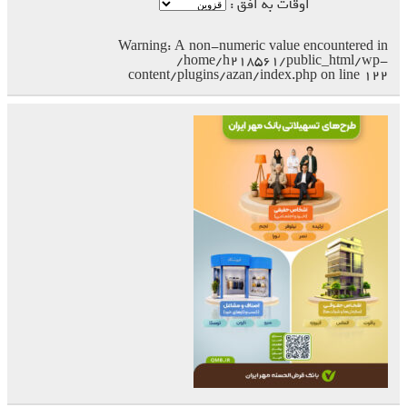
اوقات به افق :
Warning
: A non-numeric value encountered in
/home/h218561/public_html/wp-
content/plugins/azan/index.php
on line
۱۲۲