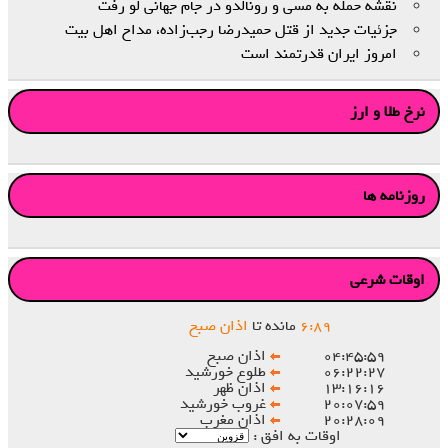
نقشه حمله به مسی و رونالدو در جام جهانی لو رفت
جزئیات جدید از قتل حمیدرضا رجب‌زاده، مداح اهل‌ بیت
امروز ایران قدرتمند است
نرخ طلا و ارز
روزنامه ها
اوقات شرعی
۸۹
:
۶
مانده تا
اذان صبح
۰۴:۴۵:۵۹
اذان صبح
۰۶:۲۲:۲۷
طلوع خورشید
۱۳:۱۶:۱۶
اذان ظهر
۲۰:۰۷:۵۹
غروب خورشید
۲۰:۲۸:۰۹
اذان مغرب
اوقات به افق :