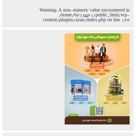
Warning
: A non-numeric value encountered in
/home/h218561/public_html/wp-
content/plugins/azan/index.php
on line
۱۲۲