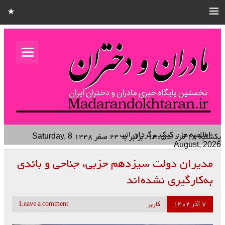
مادران و
دختران
نخستین هفته نامه کشوری – خانوادگی استان قزوین
اطلاعیه ها :
کیک برگردان انبه
یکشنبه ۱۸ مرداد ۱۴۰۵
برابر با
۲۴ صفر ۱۴۴۸
Saturday, 8
August, 2026
مدیران دولت سیزدهم حزبی، جناحی و باندی
به‌کارگیری نشده‌اند
۷ آذر ۱۴۰۲
کاربر
Leave a comment