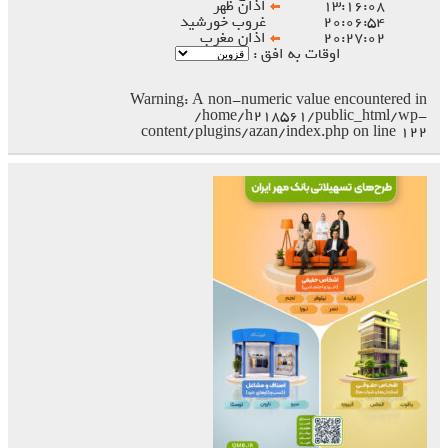
۱۳:۱۶:۰۸
اذان ظهر
۲۰:۰۶:۵۴
غروب خورشید
۲۰:۲۷:۰۲
اذان مغرب
اوقات به افق :
Warning
: A non-numeric value encountered in
/home/h218561/public_html/wp-
content/plugins/azan/index.php
on line
۱۲۲