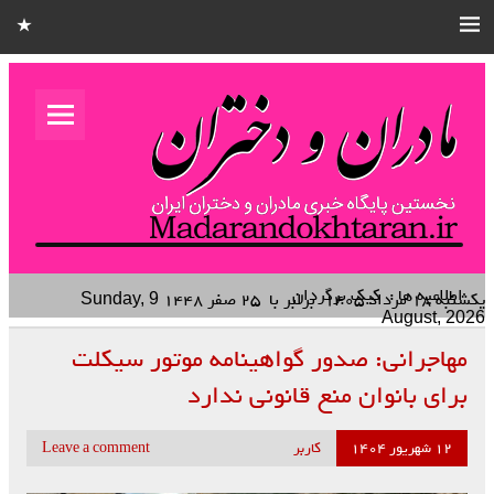
مادران و
دختران
نخستین هفته نامه کشوری – خانوادگی استان قزوین
اطلاعیه ها :
کیک برگردان انبه
یکشنبه ۱۸ مرداد ۱۴۰۵
برابر با
۲۵ صفر ۱۴۴۸
Sunday, 9
August, 2026
مهاجرانی: صدور گواهینامه موتور سیکلت
برای بانوان منع قانونی ندارد
۱۲ شهریور ۱۴۰۴
کاربر
Leave a comment