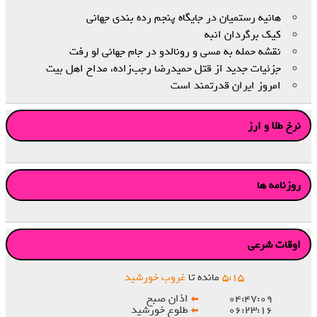
هانیه رستمیان در جایگاه پنجم رده‌ بندی جهانی
کیک برگردان انبه
نقشه حمله به مسی و رونالدو در جام جهانی لو رفت
جزئیات جدید از قتل حمیدرضا رجب‌زاده، مداح اهل‌ بیت
امروز ایران قدرتمند است
نرخ طلا و ارز
روزنامه ها
اوقات شرعی
۱۵
:
۵
مانده تا
غروب خورشید
۰۴:۴۷:۰۹
اذان صبح
۰۶:۲۳:۱۶
طلوع خورشید