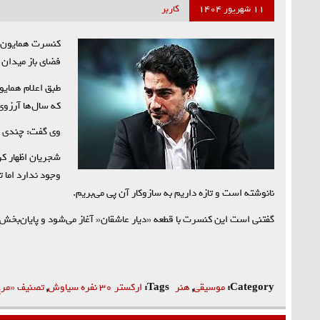
۱۱ شهریور ۱۴۰۴
کاربر
فضای باز میدان 
طبق اعلام همایو
که سال‌ها آرزوی
وی گفت: چندی پ
شجریان اظهار کر
وجود ندارد اما 
نانوشته است و تازه داریم به سازوکار آن پی می‌بریم.
گفتنی است این کنسرت با قطعه «دیار عاشقان« آغاز می‌شود و پایان‌بخ
Category:
موسیقی
,
هنر
Tags:
ارکستر ۳۰ نفره سیاوش
,
تصنیف «مر