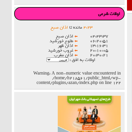
اوقات شرعی
۲۳
:
۴
مانده تا
اذان صبح
۰۴:۴۳:۳۷
اذان صبح
۰۶:۲۰:۵۱
طلوع خورشید
۱۳:۱۶:۳۱
اذان ظهر
۲۰:۱۰:۰۵
غروب خورشید
۲۰:۳۰:۲۱
اذان مغرب
اوقات به افق :
Warning
: A non-numeric value encountered in
/home/h218561/public_html/wp-
content/plugins/azan/index.php
on line
۱۲۲