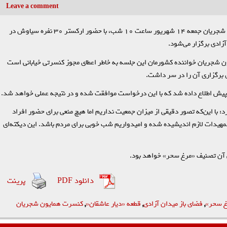
Leave a comment
کنسرت همایون شجریان جمعه ۱۴ شهریور ساعت ۱۰ شب، با حضور ارکستر ۳۰ نفره سیاوش در
آزادی برگزار می‌شود.
ن شجریان خواننده کشورمان این جلسه به خاطر اعطای مجوز کنسرتی خیابانی است
 برگزاری آن را در سر داشت.
یش اطلاع داده شد که با این درخواست موافقت شده و در نتیجه عملی خواهد شد.
د: با این‌که تصور دقیقی از میزان جمعیت نداریم اما هیچ منعی برای حضور افراد
تمهیدات لازم اندیشیده شده و امیدواریم شب خوبی برای مردم باشد. این دیکته‌ای
ش آن تصنیف «مرغ سحر» خواهد بود.
دانلود PDF
پرینت
غ سحر»
,
فضای باز میدان آزادی
,
قطعه «دیار عاشقان«
,
کنسرت همایون شجریان