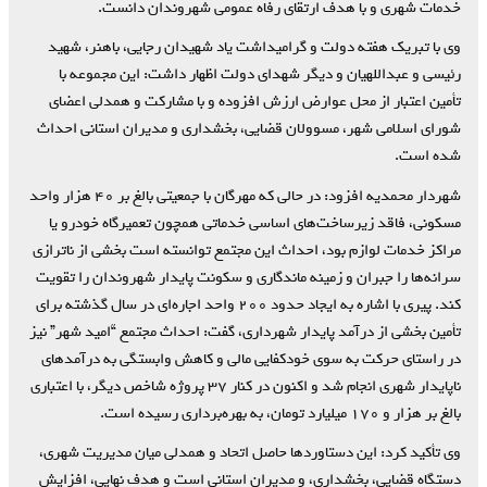
خدمات شهری و با هدف ارتقای رفاه عمومی شهروندان دانست.
وی با تبریک هفته دولت و گرامیداشت یاد شهیدان رجایی، باهنر، شهید
رئیسی و عبداللهیان و دیگر شهدای دولت اظهار داشت: این مجموعه با
تأمین اعتبار از محل عوارض ارزش افزوده و با مشارکت و همدلی اعضای
شورای اسلامی شهر، مسوولان قضایی، بخشداری و مدیران استانی احداث
شده است.
شهردار محمدیه افزود: در حالی‌ که مهرگان با جمعیتی بالغ بر ۴۰ هزار واحد
مسکونی، فاقد زیرساخت‌های اساسی خدماتی همچون تعمیرگاه خودرو یا
مراکز خدمات لوازم بود، احداث این مجتمع توانسته است بخشی از ناترازی
سرانه‌ها را جبران و زمینه ماندگاری و سکونت پایدار شهروندان را تقویت
کند. پیری با اشاره به ایجاد حدود ۲۰۰ واحد اجاره‌ای در سال گذشته برای
تأمین بخشی از درآمد پایدار شهرداری، گفت: احداث مجتمع “امید شهر” نیز
در راستای حرکت به سوی خودکفایی مالی و کاهش وابستگی به درآمدهای
ناپایدار شهری انجام شد و اکنون در کنار ۳۷ پروژه شاخص دیگر، با اعتباری
بالغ بر هزار و ۱۷۰ میلیارد تومان، به بهره‌برداری رسیده است.
وی تأکید کرد: این دستاوردها حاصل اتحاد و همدلی میان مدیریت شهری،
دستگاه قضایی، بخشداری، و مدیران استانی است و هدف نهایی، افزایش