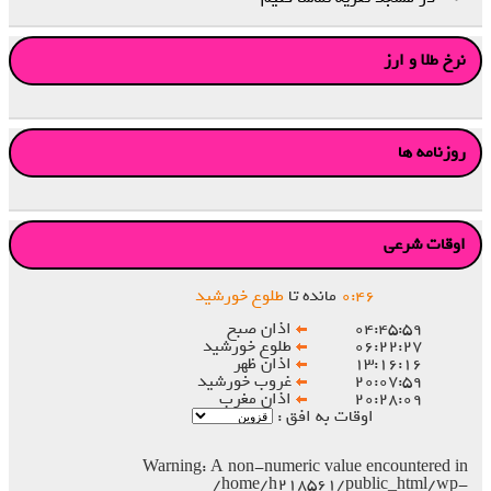
نرخ طلا و ارز
روزنامه ها
اوقات شرعی
۴۶
:
۰
مانده تا
طلوع خورشید
۰۴:۴۵:۵۹
اذان صبح
۰۶:۲۲:۲۷
طلوع خورشید
۱۳:۱۶:۱۶
اذان ظهر
۲۰:۰۷:۵۹
غروب خورشید
۲۰:۲۸:۰۹
اذان مغرب
اوقات به افق :
Warning
: A non-numeric value encountered in
/home/h218561/public_html/wp-