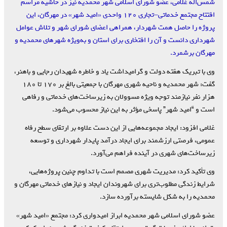
شمس‌اله غلامی، عضو شورای اسلامی شهر محمدیه نیز در حاشیه مراسم
افتتاح مجتمع خدماتی–تجاری ۱۲۰ واحدی «امید شهر» در مهرگان، این
پروژه را حاصل همت شهردار، همراهی اعضای شورای شهر و تلاش عوامل
شهرداری دانست و آن را افتخاری برای استان و به‌ویژه شهرهای محمدیه و
مهرگان برشمرد.
وی با تبریک هفته دولت و گرامیداشت یاد و خاطره شهیدان رجایی و باهنر،
گفت: شهر محمدیه و ناحیه شهری مهرگان با جمعیتی بالغ بر ۱۷۰ تا ۱۸۰
هزار نفر نیازمند توجه ویژه مسوولان به زیرساخت‌های خدماتی و رفاهی
است و “امید شهر” پاسخی مؤثر به این نیاز محسوب می‌شود.
غلامی افزود: ایجاد مجموعه‌هایی از این دست علاوه بر ارتقای سطح رفاه
عمومی، فرصتی ارزشمند برای ایجاد درآمد پایدار شهرداری و توسعه
زیرساخت‌های شهری در آینده فراهم می‌آورد.
وی تأکید کرد: مدیریت شهری مصمم است با تداوم چنین پروژه‌هایی،
شرایط زندگی مطلوب‌تری برای شهروندان ایجاد و نیازهای خدماتی مهرگان و
محمدیه را به شکل شایسته برآورده سازد.
عضو شورای اسلامی شهر محمدیه ابراز امیدواری کرد: مجتمع «امید شهر»