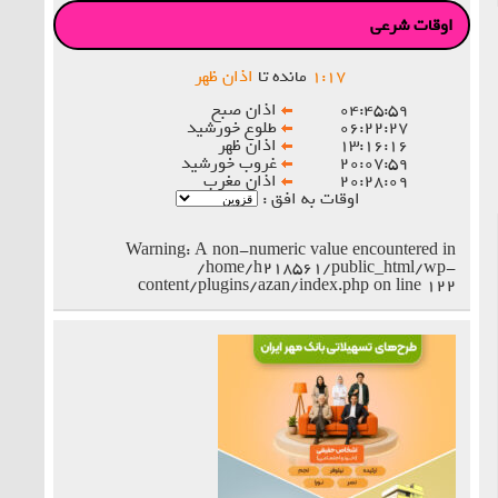
اوقات شرعی
۱۷
:
۱
مانده تا
اذان ظهر
۰۴:۴۵:۵۹
اذان صبح
۰۶:۲۲:۲۷
طلوع خورشید
۱۳:۱۶:۱۶
اذان ظهر
۲۰:۰۷:۵۹
غروب خورشید
۲۰:۲۸:۰۹
اذان مغرب
اوقات به افق :
Warning
: A non-numeric value encountered in
/home/h218561/public_html/wp-
content/plugins/azan/index.php
on line
۱۲۲