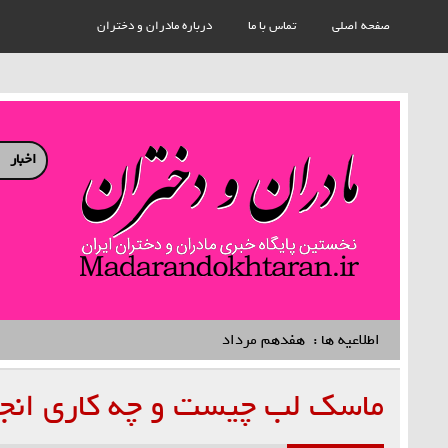
صفحه اصلی
تماس با ما
درباره مادران و دختران
مادر
اخبار
نخستین هفته نامه کشوری – خانوادگی استان قزوین
اطلاعیه ها :
هفدهم مرداد، روز پاسداشت صاحبان ق
ماسک لب چیست و چه کاری انجا